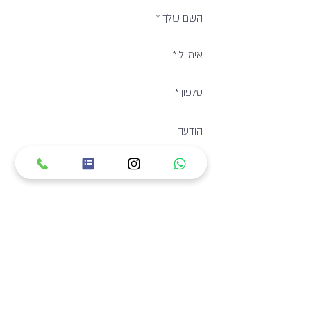
אי מאשר\ת קבלת דיוור
שלח.י
לימור ספקטור