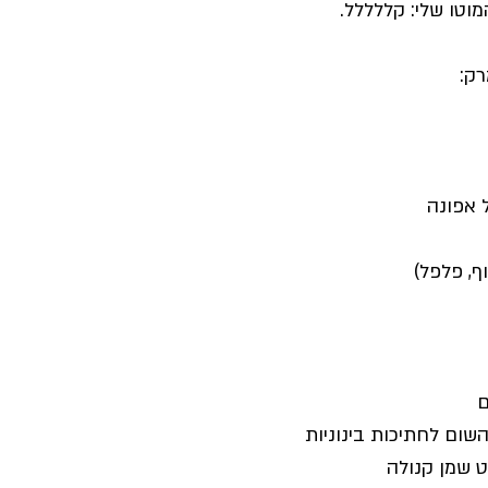
מוטו שלי: קללללל.
ף, פלפל)