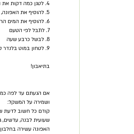
4. לטגן כמה דקות את הבצל, להוסיף את השום ולטגן עוד כמה דקות
5. להוסיף את האפונה, לערבב כדקה
6. להוסיף את המים הרותחים
7. לתבל לפי הטעם
8. לבשל כרבע שעה
9. לטחון במוט בלנדר טחינה גסה (שלא כל גרגירי האפונה יטחנו).
בתיאבון!
אם הגעתם עד לפה כמה 
ושמירה על המשקל:
קודם כל חשוב לדעת שא
שעועית לבנה, עדשים, גר
האפונה עשירה בחלבון 