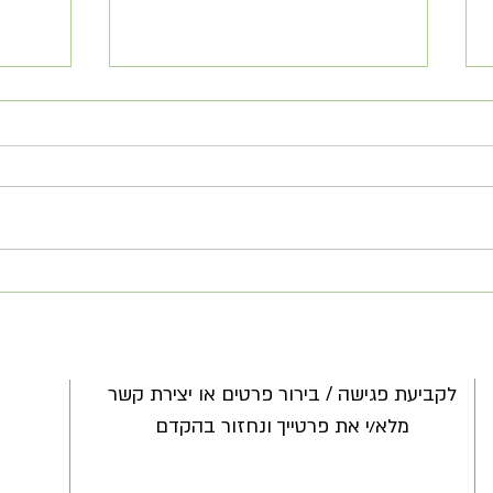
מתכון רטטוי- תוספת מנת ירקות
מאפינס
הצגה לכל אירוח!
ברוקול
לקביעת פגישה / בירור פרטים או יצירת קשר
מלא/י את פרטייך ונחזור בהקדם