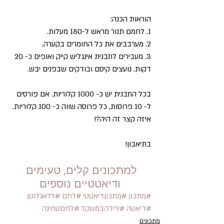
הוראות הכנה:
1. לחמם תנור מראש ל-180 מעלות.
2. מערבבים את כל החומרים בקערה.
3. מעבירים לתבנית אינגליש קייק ואופים כ- 20 
דקות. נועצים קיסם ובודקים שבפנים יבש.
בכל התבנית יש כ- 1000 קלוריות. אם פורסים 
ל- 10 פרוסות, כל פרוסה שווה כ- 100 קלוריות.
איזה קצר זה היה?!
בתיאבון!
למתכונים קלים, טעימים 
ודיאטטיים נוספים
#מתכון
#מתכוןדיאטטי
#לחם
#ללאגלוטן
#דיאטה
#ירידהבמשקל
#לחםטחינה
מתכונים