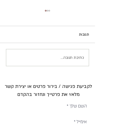
תגובות
כתיבת תגובה...
מתכון רטטוי- תוספת מנת
ירקות הצגה לכל אירוח!
לקביעת פגישה / בירור פרטים או יצירת קשר
מלא/י את פרטייך ונחזור בהקדם