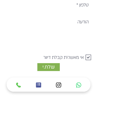
אי מאשר\ת קבלת דיוור
שלח.י
לימור ספקטור
דיאטנית קלינית B.Sc
טכנולוגית מזון B.Sc
050-8272882